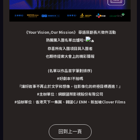
《Your Vision,Our Mission》 華語原創長片徵件活動
熱騰騰入圍名單出爐啦~
恭喜所有入圍項目與入圍者
也期待提案大會上的精彩簡報
(名單以作品首字筆劃排序)
#好劇本
!不拍嗎
『讓好故事不再止於文字和想像，往影像化的終極目標邁進！』
#主辦單位
：網銀國際影視股份有限公司
#協辦單位
：香港天下一集團、韓國CJ ENM、新加坡Clover Films
回到上一頁