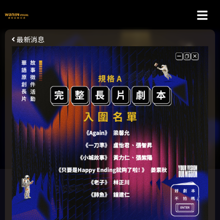
跳
選
至
主
單
最新消息
要
內
容