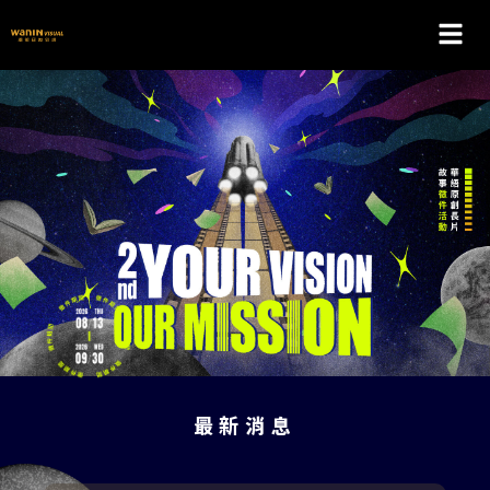
跳
選
至
主
單
要
內
容
最新消息